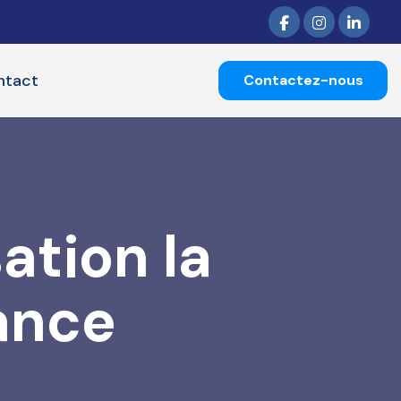
ntact
Contactez-nous
ation la
rance