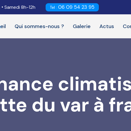
06 09 54 23 95
•
h
Samedi 8h-12h
Tel :
eil
Qui sommes-nous ?
Galerie
Actus
Co
ance climatis
tte du var à f