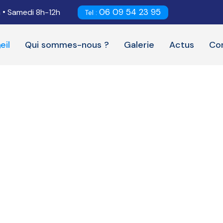
06 09 54 23 95
•
h
Samedi 8h-12h
Tel :
eil
Qui sommes-nous ?
Galerie
Actus
Co